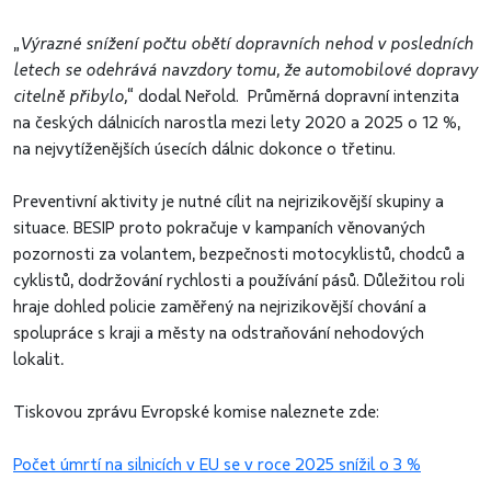
„
Výrazné snížení počtu obětí dopravních nehod v posledních
letech se odehrává navzdory tomu, že automobilové dopravy
citelně přibylo,
“ dodal Neřold. Průměrná dopravní intenzita
na českých dálnicích narostla mezi lety 2020 a 2025 o 12 %,
na nejvytíženějších úsecích dálnic dokonce o třetinu.
Preventivní aktivity je nutné cílit na nejrizikovější skupiny a
situace. BESIP proto pokračuje v kampaních věnovaných
pozornosti za volantem, bezpečnosti motocyklistů, chodců a
cyklistů, dodržování rychlosti a používání pásů. Důležitou roli
hraje dohled policie zaměřený na nejrizikovější chování a
spolupráce s kraji a městy na odstraňování nehodových
lokalit
.
Tiskovou zprávu Evropské komise naleznete zde:
Počet úmrtí na silnicích v EU se v roce 2025 snížil o 3 %