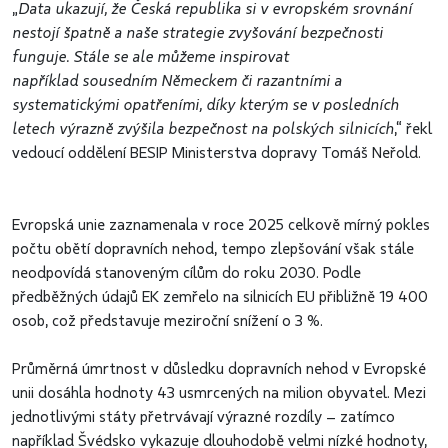
„
Data ukazují, že Česká republika si v evropském srovnání
nestojí špatně a naše strategie zvyšování bezpečnosti
funguje. Stále se ale můžeme inspirovat
například sousedním Německem či razantními a
systematickými opatřeními, díky kterým se v posledních
letech výrazně zvýšila bezpečnost na polských silnicích
,“ řekl
vedoucí oddělení BESIP Ministerstva dopravy Tomáš Neřold.
Evropská unie zaznamenala v roce 2025 celkově mírný pokles
počtu obětí dopravních nehod, tempo zlepšování však stále
neodpovídá stanoveným cílům do roku 2030. Podle
předběžných údajů EK zemřelo na silnicích EU přibližně 19 400
osob, což představuje meziroční snížení o 3 %.
Průměrná úmrtnost v důsledku dopravních nehod v Evropské
unii dosáhla hodnoty 43 usmrcených na milion obyvatel. Mezi
jednotlivými státy přetrvávají výrazné rozdíly – zatímco
například Švédsko vykazuje dlouhodobě velmi nízké hodnoty,