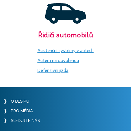
Řidiči automobilů
Asistenční systémy v autech
Autem na dovolenou
Defenzivní jízda
❱ O BESIPU
❱ PRO MÉDIA
❱ SLEDUJTE NÁS