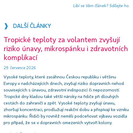
Líbí se Vám článek? Sdílejte ho.
❱ DALŠÍ ČLÁNKY
Tropické teploty za volantem zvyšují
riziko únavy, mikrospánku i zdravotních
komplikací
29. července 2026
Vysoké teploty, které zasáhnou Českou republiku i většinu
Evropy v nadcházejících dnech, zvyšují riziko dopravních nehod
souvisejících s únavou, zdravotní indispozicí či nepozorností.
Tropické dny kladou také větší nároky na řidiče při dlouhých
cestách do zahraničí a zpět. Vysoké teploty zvyšují únavu,
zhoršují koncentraci, prodlužují reakční dobu a přispívají ke vzniku
mikrospánku. Řidiči by rovněž neměli podceňovat výbavu vozidla
pro případ, že se v dopravních omezeních vytvoří kolony.