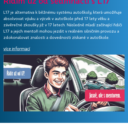
Řídím už od sedmnácti s L17
L17 je alternativa k běžnému systému autoškoly, která umožňuje
absolvovat výuku a výcvik v autoškole před 17 lety věku a
závěrečné zkoušky již v 17 letech. Následně mladí začínající řidiči
L17 a jejich mentoři mohou jezdit v reálném silničním provozu a
zdokonalovat znalosti a dovednosti získané v autoškole.
více informací