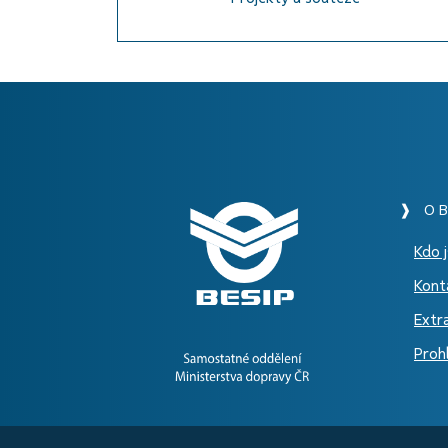
❱ O B
Kdo 
Kont
Extr
Prohl