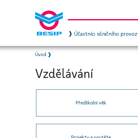
Účastníci silničního provo
Úvod
❱
Vzdělávání
Předškolní věk
Projekty a soutěže