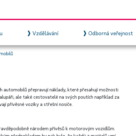
zu
Vzdělávání
Odborná veřejnost
omobilů
h automobilů přepravují náklady, které přesahují možnosti
alupáři, ale také cestovatelé na svých poutích například za
jí přívěsné vozíky a střešní nosiče.
e pravděpodobně národem přívěsů k motorovým vozidlům.