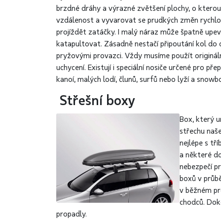
brzdné dráhy a výrazné zvětšení plochy, o kterou
vzdálenost a vyvarovat se prudkých změn rychlost
projíždět
zatáčky. I malý náraz může špatně upe
katapultovat. Zásadně nestačí připoutání kol do
pryžovými provazci. Vždy musíme použít originál
uchycení. Existují i speciální nosiče určené pro pře
kanoí, malých lodí, člunů, surfů nebo lyží a snow
Střešní boxy
Box, který 
střechu naš
nejlépe s t
a některé d
nebezpečí pr
boxů v průbě
v běžném pr
chodců. Dok
propadly.