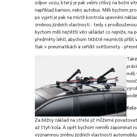
odpor vozu, který je pak velmi citlivý na boční vít
například kamion, nebo autobus. Měli bychom pro
po vyjetí je pak na místě kontrola upevnění nákl
změnou jízdních vlastností - tedy s prodlouženou 
bychom měli nejtěžší věci ukládat co nejníže, na
předměty lehčí, abychom těžiště neumístili příli
tlak v pneumatikách a seřídit světlomety - přesn
Také
práv
měli 
nosi
výrob
podél
Kolo
Za běžný náklad na střeše již můžeme považovat j
až čtyři kola. A opět bychom neměli zapomínat na
významnou změnu jízdních vlastností automobilu.