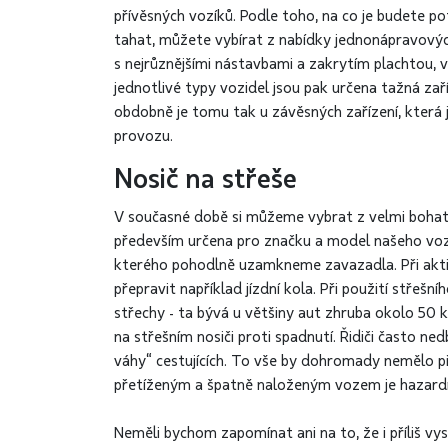
přívěsných vozíků. Podle toho, na co je budete p
tahat, můžete vybírat z nabídky jednonápravovýc
s nejrůznějšími nástavbami a zakrytím plachtou, 
jednotlivé typy vozidel jsou pak určena tažná zaří
obdobně je tomu tak u závěsných zařízení, která 
provozu.
Nosič na střeše
V současné době si můžeme vybrat z velmi bohaté
především určena pro značku a model našeho vozu
kterého pohodlně uzamkneme zavazadla. Při akti
přepravit například jízdní kola. Při použití stře
střechy - ta bývá u většiny aut zhruba okolo 50
na střešním nosiči proti spadnutí. Řidiči často ned
váhy“ cestujících. To vše by dohromady nemělo př
přetíženým a špatně naloženým vozem je hazardn
Neměli bychom zapomínat ani na to, že i příliš v