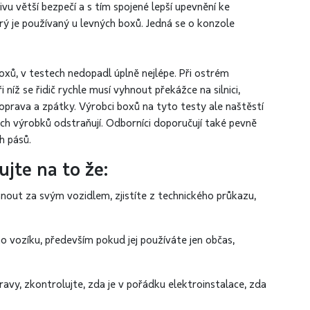
vu větší bezpečí a s tím spojené lepší upevnění ke
rý je používaný u levných boxů. Jedná se o konzole
oxů, v testech nedopadl úplně nejlépe. Při ostrém
 níž se řidič rychle musí vyhnout překážce na silnici,
oprava a zpátky. Výrobci boxů na tyto testy ale naštěstí
ých výrobků odstraňují. Odborníci doporučují také pevně
h pásů.
jte na to že:
nout za svým vozidlem, zjistíte z technického průkazu,
o vozíku, především pokud jej používáte jen občas,
avy, zkontrolujte, zda je v pořádku elektroinstalace, zda