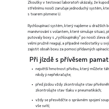
Zkoušky v testovací laboratoři ukázaly, že kupodi
střešnímu nosiči zaručuje jednoduchý systém, kte
s tvarem písmene U.
Rychloupínací systém, který najdeme u dražších b
manévrování s volantem, které simuluje situaci, při
putovaly boxy s „rychloupínáky“ po nosiči zleva d
velmi pružně reagují, a případné nedostatky u sv
zajistit obsah boxu za pomoci přídavných upínacíc
Při jízdě s přívěsem pamatu
největší hmotnost přívěsu, který můžete táh
nikdy ji nepřekračujte;
před jízdou vždy zkontrolujte stav přívěsnéh
zkontrolujte stav tlaku v pneumatikách;
vždy se přesvědčte o správném spojení soupr
vše svítí;