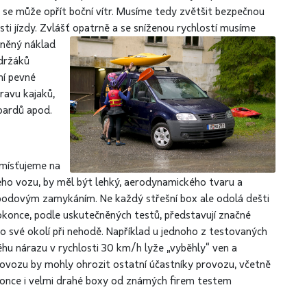
 se může opřít boční vítr. Musíme tedy zvětšit bezpečnou
i jízdy. Zvlášť opatrně a se sníženou rychlostí musíme
vněný náklad
 držáků
ní pevné
pravu kajaků,
boardů apod.
umísťujeme na
eho vozu, by měl být lehký, aerodynamického tvaru a
říbodovým zamykáním. Ne každý střešní box ale odolá dešti
okonce, podle uskutečněných testů, představují značné
o své okolí při nehodě. Například u jednoho z testovaných
hu nárazu v rychlosti 30 km/h lyže „vyběhly“ ven a
ovozu by mohly ohrozit ostatní účastníky provozu, včetně
once i velmi drahé boxy od známých firem testem