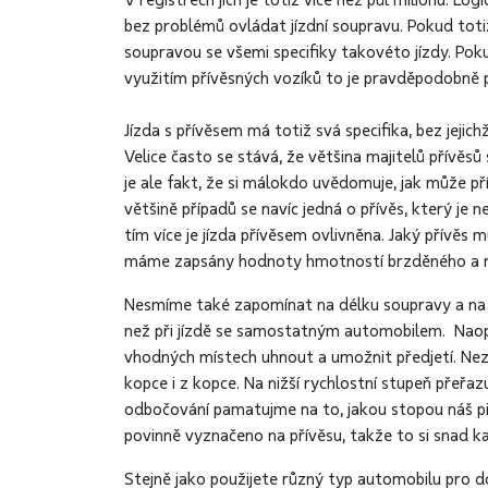
V registrech jich je totiž více než půl milionu. 
bez problémů ovládat jízdní soupravu. Pokud tot
soupravou se všemi specifiky takovéto jízdy. Poku
využitím přívěsných vozíků to je pravděpodobně 
Jízda s přívěsem má totiž svá specifika, bez jejic
Velice často se stává, že většina majitelů přívě
je ale fakt, že si málokdo uvědomuje, jak může pří
většině případů se navíc jedná o přívěs, který je n
tím více je jízda přívěsem ovlivněna. Jaký přívěs
máme zapsány hodnoty hmotností brzděného a n
Nesmíme také zapomínat na délku soupravy a na to
než při jízdě se samostatným automobilem. Naopa
vhodných místech uhnout a umožnit předjetí. Neza
kopce i z kopce. Na nižší rychlostní stupeň přeř
odbočování pamatujme na to, jakou stopou náš př
povinně vyznačeno na přívěsu, takže to si snad 
Stejně jako použijete různý typ automobilu pro d