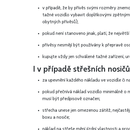
v případě, že by přívěs svými rozměry znemo
tažné vozidlo vybavit doplňkovými zpětnými z
obytných přívěsů);
pokud není stanoveno jinak, platí, že největš
přívěsy nesmějí být používány k přepravě os
kupujte vždy jen schválené tažné zařízení, ur
I v případě střešních nosičů
za upevnění každého nákladu ve vozidle či n
pokud přečnívá náklad vozidlo minimálně o m
musí být předpisově označen;
střecha unese jen omezenou zátěž, nejčastěj
boxu a nosiče;
náklad na střeše mění jízdní vlastnosti a pr