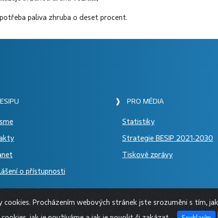
spotřeba paliva zhruba o deset procent.
ESIPU
❱ PRO MÉDIA
jsme
Statistiky
akty
Strategie BESIP 2021-2030
anet
Tiskové zprávy
ášení o přístupnosti
cookies. Procházením webových stránek jste srozuměni s tím, jak
cookies, jak je používáme a jak je povolit či zakázat.