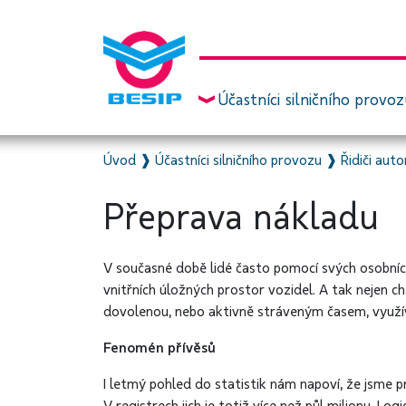
Účastníci silničního provo
Úvod
❱
Účastníci silničního provozu
❱
Řidiči aut
Přeprava nákladu
V současné době lidé často pomocí svých osobníc
vnitřních úložných prostor vozidel. A tak nejen ch
dovolenou, nebo aktivně stráveným časem, využíva
Fenomén přívěsů
I letmý pohled do statistik nám napoví, že jsm