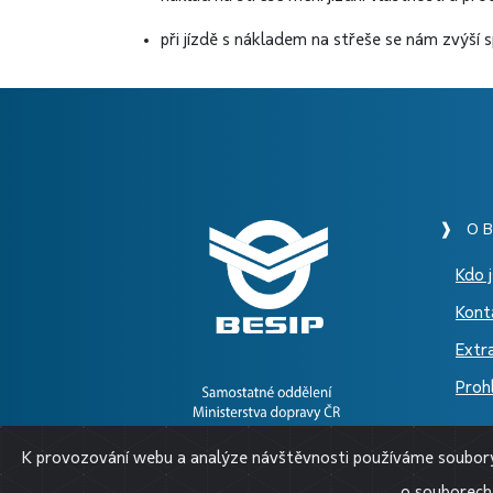
při jízdě s nákladem na střeše se nám zvýší 
❱ O B
Kdo 
Kont
Extr
Prohl
K provozování webu a analýze návštěvnosti používáme soubory 
o souborech 