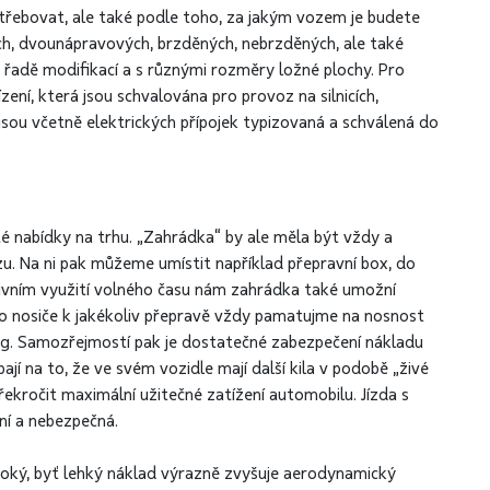
otřebovat, ale také podle toho, za jakým vozem je budete
h, dvounápravových, brzděných, nebrzděných, ale také
v řadě modifikací a s různými rozměry ložné plochy. Pro
zení, která jsou schvalována pro provoz na silnicích,
jsou včetně elektrických přípojek typizovaná a schválená do
 nabídky na trhu. „Zahrádka“ by ale měla být vždy a
. Na ni pak můžeme umístit například přepravní box, do
vním využití volného času nám zahrádka také umožní
šního nosiče k jakékoliv přepravě vždy pamatujme na nosnost
 kg. Samozřejmostí pak je dostatečné zabezpečení nákladu
bají na to, že ve svém vozidle mají další kila v podobě „živé
ekročit maximální užitečné zatížení automobilu. Jízda s
í a nebezpečná.
ysoký, byť lehký náklad výrazně zvyšuje aerodynamický