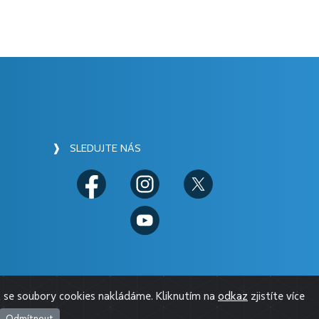
❱ SLEDUJTE NÁS
 se soubory cookies nakládáme. Kliknutím na
odkaz
zjistíte více
Odmítnout