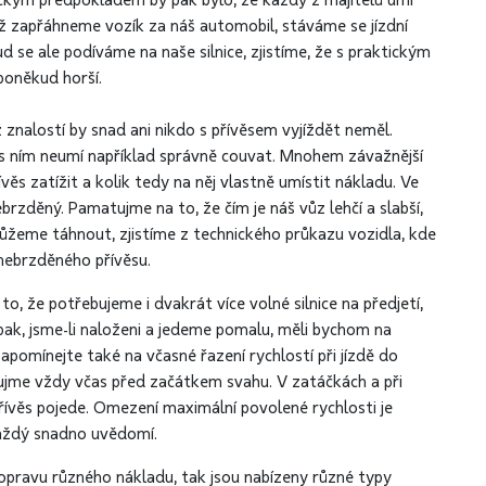
Logickým předpokladem by pak bylo, že každý z majitelů umí
iž zapřáhneme vozík za náš automobil, stáváme se jízdní
d se ale podíváme na naše silnice, zjistíme, že s praktickým
poněkud horší.
hž znalostí by snad ani nikdo s přívěsem vyjíždět neměl.
sů s ním neumí například správně couvat. Mnohem závažnější
věs zatížit a kolik tedy na něj vlastně umístit nákladu. Ve
ebrzděný. Pamatujme na to, že čím je náš vůz lehčí a slabší,
 můžeme táhnout, zjistíme z technického průkazu vozidla, kde
ebrzděného přívěsu.
, že potřebujeme i dvakrát více volné silnice na předjetí,
k, jsme-li naloženi a jedeme pomalu, měli bychom na
pomínejte také na včasné řazení rychlostí při jízdě do
azujme vždy včas před začátkem svahu. V zatáčkách a při
ívěs pojede. Omezení maximální povolené rychlosti je
každý snadno uvědomí.
opravu různého nákladu, tak jsou nabízeny různé typy