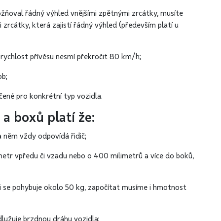
žňoval řádný výhled vnějšími zpětnými zrcátky, musíte
rcátky, která zajistí řádný výhled (především platí u
í rychlost přívěsu nesmí překročit 80 km/h;
ob;
čené pro konkrétní typ vozidla.
 a boxů platí že:
a něm vždy odpovídá řidič;
etr vpředu či vzadu nebo o 400 milimetrů a více do boků,
i se pohybuje okolo 50 kg, započítat musíme i hmotnost
odlužuje brzdnou dráhu vozidla;