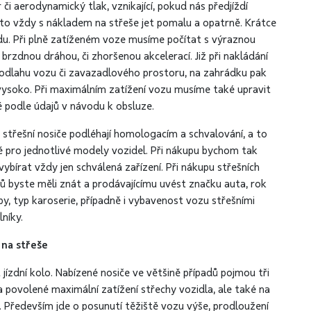
r či aerodynamický tlak, vznikající, pokud nás předjíždí
to vždy s nákladem na střeše jet pomalu a opatrně. Krátce
adu. Při plně zatíženém voze musíme počítat s výraznou
brzdnou dráhou, či zhoršenou akcelerací. Již při nakládání
 podlahu vozu či zavazadlového prostoru, na zahrádku pak
š vysoko. Při maximálním zatížení vozu musíme také upravit
ě podle údajů v návodu k obsluze.
 střešní nosiče podléhají homologacím a schvalování, a to
ě pro jednotlivé modely vozidel. Při nákupu bychom tak
vybírat vždy jen schválená zařízení. Při nákupu střešních
čů byste měli znát a prodávajícímu uvést značku auta, rok
y, typ karoserie, případně i vybavenost vozu střešními
níky.
 na střeše
ízdní kolo. Nabízené nosiče ve většině případů pojmou tři
 povolené maximální zatížení střechy vozidla, ale také na
 Především jde o posunutí těžiště vozu výše, prodloužení