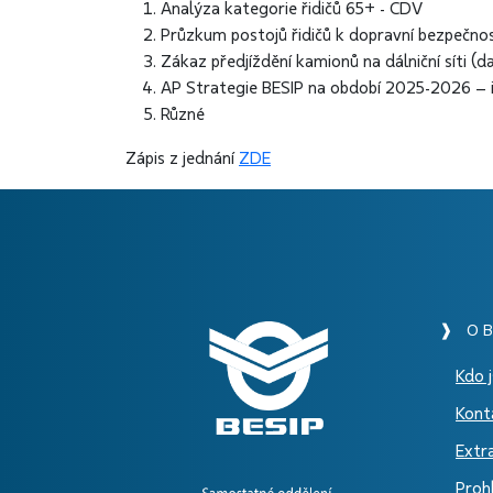
Analýza kategorie řidičů 65+ - CDV
Průzkum postojů řidičů k dopravní bezpečno
Zákaz předjíždění kamionů na dálniční síti (
AP Strategie BESIP na období 2025-2026 – 
Různé
Zápis z jednání
ZDE
❱ O B
Kdo 
Kont
Extr
Prohl