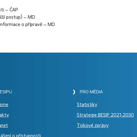
sti – ČAP
další postup) – MD
informace o přípravě – MD
ESIPU
❱ PRO MÉDIA
jsme
Statistiky
akty
Strategie BESIP 2021-2030
anet
Tiskové zprávy
ášení o přístupnosti