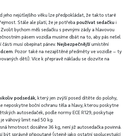
 jeho nejútlejšího věku lze předpokládat, že takto staré
jmost. Stále ale platí, že je potřeba
používat sedačku
i
t. Zvolit bychom měli sedačku s pevnými zády a hlavovou
ezpečnostním pásem vozidla musíme dbát na to, aby pás nešel
ní části musí obepínat pánev.
Nejbezpečnější
umístění
ezdcem
. Pozor také na nezajištěné předměty ve vozidle – ty
ovaných dětí). Více k přepravě nákladu se dozvíte na
nikoliv podsedák
, který jen zvýší posed dítěte do polohy,
le neposkytne boční ochranu těla a hlavy, kterou poskytne
ětských autosedaček, podle normy ECE R129, poskytuje
je váhový limit nad 50 kg.
esná hmotnost dosáhne 36 kg, není již autosedačka povinná.
 být správně připoutané (stejně jako ostatní spolucestující