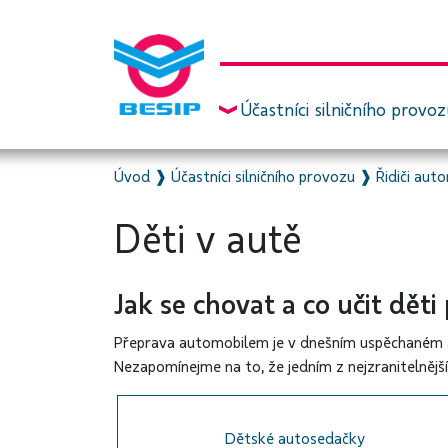
Účastníci silničního provo
Úvod
❱
Účastníci silničního provozu
❱
Řidiči aut
Děti v autě
Jak se chovat a co učit dět
Přeprava automobilem je v dnešním uspěchaném a
Nezapomínejme na to, že jedním z nejzranitelnější
Dětské autosedačky