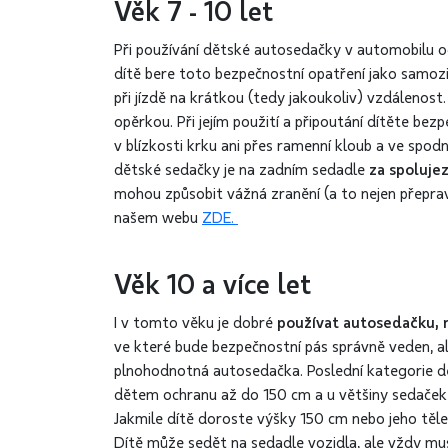
Věk 7 - 10 let
Při používání dětské autosedačky v automobilu od
dítě bere toto bezpečnostní opatření jako samozře
při jízdě na krátkou (tedy jakoukoliv) vzdálenos
opěrkou. Při jejím použití a připoutání dítěte b
v blízkosti krku ani přes ramenní kloub a ve spod
dětské sedačky je na zadním sedadle
za spoluj
mohou způsobit vážná zranění (a to nejen přeprav
našem webu
ZDE.
Věk 10 a více let
I v tomto věku je dobré
používat autosedačku, 
ve které bude bezpečnostní pás správně veden, a
plnohodnotná autosedačka. Poslední kategorie d
dětem ochranu až do 150 cm a u většiny sedaček 
Jakmile dítě doroste výšky 150 cm nebo jeho těl
Dítě může sedět na sedadle vozidla, ale vždy musí