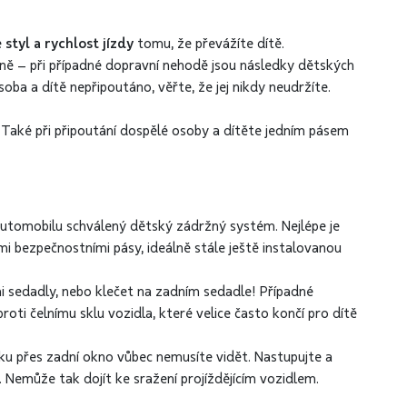
e
styl a rychlost jízdy
tomu, že převážíte dítě.
íně – při případné dopravní nehodě jsou následky dětských
oba a dítě nepřipoutáno, věřte, že jej nikdy neudržíte.
Také při připoutání dospělé osoby a dítěte jedním pásem
 automobilu schválený dětský zádržný systém. Nejlépe je
i bezpečnostními pásy, ideálně stále ještě instalovanou
mi sedadly, nebo klečet na zadním sedadle! Případné
ti čelnímu sklu vozidla, které velice často končí pro dítě
ěku přes zadní okno vůbec nemusíte vidět. Nastupujte a
 Nemůže tak dojít ke sražení projíždějícím vozidlem.