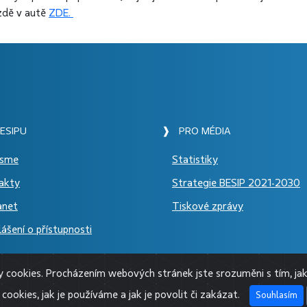
ízdě v autě
ZDE.
ESIPU
❱ PRO MÉDIA
jsme
Statistiky
akty
Strategie BESIP 2021-2030
anet
Tiskové zprávy
ášení o přístupnosti
cookies. Procházením webových stránek jste srozuměni s tím, jak
cookies, jak je používáme a jak je povolit či zakázat.
Souhlasím
© 2026 BESIP