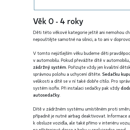
Věk 0 - 4 roky
Děti této věkové kategorie ještě ani nemohou chá
nepouštějte samotné na silnici, a to ani v doprov
V tomto nejútlejším věku budeme děti pravděpod
v automobilu. Pokud převážíte dítě v automobilu
zádržný systém
. Pořizujte vždy jen kvalitní dě
správnou polohu a uchycení dítěte.
Sedačku kupu
velikosti a dítě se v ní také dobře cítilo. Pro sp
systém isofix. Při instalaci sedačky pak vždy
dod
autosedačky
.
Dítě v zádržném systému umístěném proti směru
případně je nutné airbag deaktivovat. Informace 
k obsluze vozidla, ale také přímo v interiéru vo