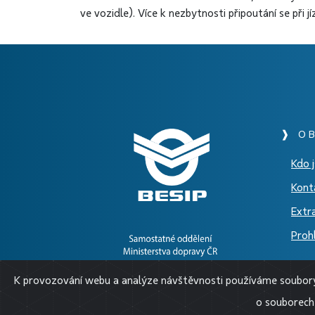
ve vozidle). Více k nezbytnosti připoutání se při j
❱ O B
Kdo 
Kont
Extr
Prohl
K provozování webu a analýze návštěvnosti používáme soubory 
o souborech 