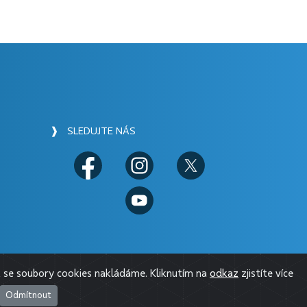
❱ SLEDUJTE NÁS
 se soubory cookies nakládáme. Kliknutím na
odkaz
zjistíte více
Odmítnout