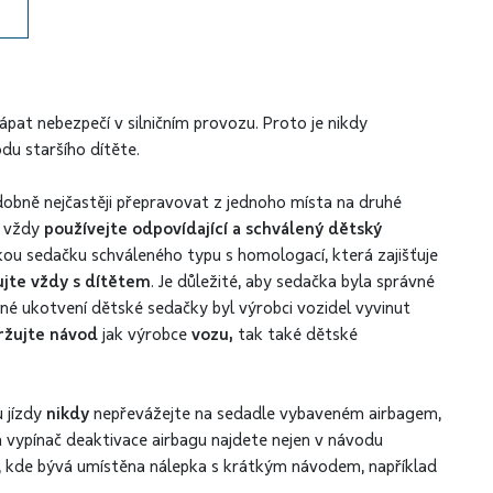
pat nebezpečí v silničním provozu. Proto je nikdy
odu staršího dítěte.
obně nejčastěji přepravovat z jednoho místa na druhé
, vždy
používejte odpovídající a schválený dětský
tskou sedačku schváleného typu s homologací, která zajišťuje
jte vždy s dítětem
. Je důležité, aby sedačka byla správné
rávné ukotvení dětské sedačky byl výrobci vozidel vyvinut
ržujte návod
jak výrobce
vozu,
tak také dětské
 jízdy
nikdy
nepřevážejte na sedadle vybaveném airbagem,
a vypínač deaktivace airbagu najdete nejen v návodu
zu, kde bývá umístěna nálepka s krátkým návodem, například