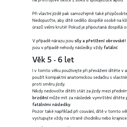
na přístrojové desce z boku u spolujezdce apod.
Při vlastní jízdě pak samozřejmě také přizpůsobt
Nedopusťte, aby dítě sedělo dospělé osobě na kl
úrazů velmi kruté! Pokud je připoutaná dospělá os
V případě nárazu jsou
síly a přetížení obrovské!
jsou v případě nehody následky vždy
fatální
.
Věk 5 - 6 let
I v tomto věku používejte při převážení dítěte v
použít kompaktní anatomickou sedačku s vlastním
proti směru jízdy.
Nikdy nedovolte dítěti stát za jízdy mezi přední
brzdění
může mít za následek vymrštění dítěte pro
fatálními následky
.
Pozor také například při couvání, dítě v tomto v
vystupujte vždy na straně chodníku nebo krajnice.