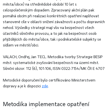
města/obce) na střednědobé období 10 let s
celospolečenským dopadem. Zpracovaný akční plán pak
pomáhá obcím při realizaci konkrétních opatření naplňovat
stanovené cíle v oblasti snížení závažnosti a počtu dopravních
nehod. Výsledky strategií mají vliv na bezpečnost všech
účastníků silničního provozu, a to jak na bezpečnost osob
přijíždějících do města/obce, tak i podnikatelské subjekty se
sídlem ve městě/obci.
VALACH, Ondřej, Jan TECL. Metodika tvorby Strategie BESIP
měst: systematické zvyšování bezpečnosti na území měst.
Silniční obzor. 112 (6), 101-106, ISSN 0322-7154/MK ČR E 4707
Metodické doporučení bylo certifikováno Ministerstvem
dopravy a je k dispozici
zde
.
Metodika implementace opatření