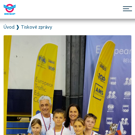
Úvod
❱
Tiskové zprávy