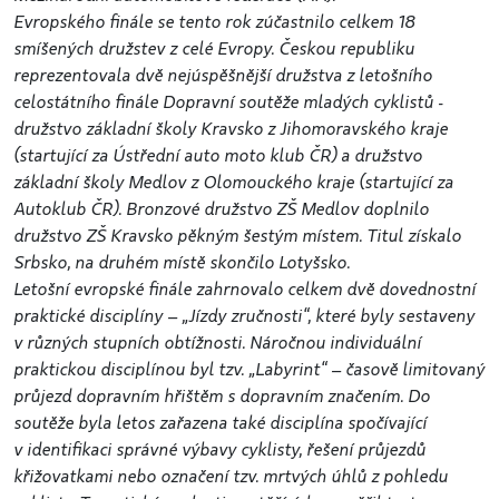
Evropského finále se tento rok zúčastnilo celkem 18
smíšených družstev z celé Evropy. Českou republiku
reprezentovala dvě nejúspěšnější družstva z letošního
celostátního finále Dopravní soutěže mladých cyklistů -
družstvo základní školy Kravsko z Jihomoravského kraje
(startující za Ústřední auto moto klub ČR) a družstvo
základní školy Medlov z Olomouckého kraje (startující za
Autoklub ČR). Bronzové družstvo ZŠ Medlov doplnilo
družstvo ZŠ Kravsko pěkným šestým místem. Titul získalo
Srbsko, na druhém místě skončilo Lotyšsko.
Letošní evropské finále zahrnovalo celkem dvě dovednostní
praktické disciplíny – „Jízdy zručnosti“, které byly sestaveny
v různých stupních obtížnosti. Náročnou individuální
praktickou disciplínou byl tzv. „Labyrint“ – časově limitovaný
průjezd dopravním hřištěm s dopravním značením. Do
soutěže byla letos zařazena také disciplína spočívající
v identifikaci správné výbavy cyklisty, řešení průjezdů
křižovatkami nebo označení tzv. mrtvých úhlů z pohledu