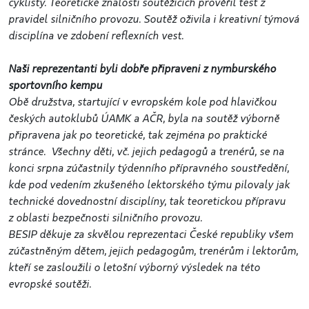
cyklisty. Teoretické znalosti soutěžících prověřil test z
pravidel silničního provozu. Soutěž oživila i kreativní týmová
disciplína ve zdobení reflexních vest.
Naši reprezentanti byli dobře připraveni z nymburského
sportovního kempu
Obě družstva, startující v evropském kole pod hlavičkou
českých autoklubů ÚAMK a AČR, byla na soutěž výborně
připravena jak po teoretické, tak zejména po praktické
stránce. Všechny děti, vč. jejich pedagogů a trenérů, se na
konci srpna zúčastnily týdenního přípravného soustředění,
kde pod vedením zkušeného lektorského týmu pilovaly jak
technické dovednostní disciplíny, tak teoretickou přípravu
z oblasti bezpečnosti silničního provozu.
BESIP děkuje za skvělou reprezentaci České republiky všem
zúčastněným dětem, jejich pedagogům, trenérům i lektorům,
kteří se zasloužili o letošní výborný výsledek na této
evropské soutěži.