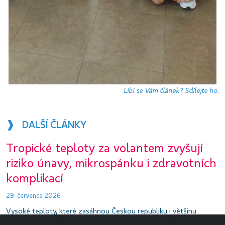
Líbí se Vám článek? Sdílejte ho.
❱ DALŠÍ ČLÁNKY
Tropické teploty za volantem zvyšují
riziko únavy, mikrospánku i zdravotních
komplikací
29. července 2026
Vysoké teploty, které zasáhnou Českou republiku i většinu
Evropy v nadcházejících dnech, zvyšují riziko dopravních nehod