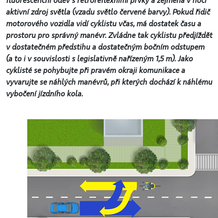
fluorescenční oděv s retroreflexními prvky a zejména v noci
aktivní zdroj světla (vzadu světlo červené barvy). Pokud řidič
motorového vozidla vidí cyklistu včas, má dostatek času a
prostoru pro správný manévr. Zvládne tak cyklistu předjíždět
v dostatečném předstihu a dostatečným bočním odstupem
(a to i v souvislosti s legislativně nařízeným 1,5 m). Jako
cyklisté se pohybujte při pravém okraji komunikace a
vyvarujte se náhlých manévrů, při kterých dochází k náhlému
vybočení jízdního kola.