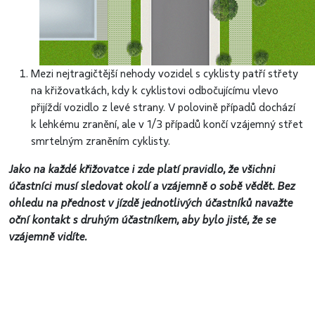
Mezi nejtragičtější nehody vozidel s cyklisty patří střety
na křižovatkách, kdy k cyklistovi odbočujícímu vlevo
přijíždí vozidlo z levé strany. V polovině případů dochází
k lehkému zranění, ale v 1/3 případů končí vzájemný střet
smrtelným zraněním cyklisty.
Jako na každé křižovatce i zde platí pravidlo, že všichni
účastníci musí sledovat okolí a vzájemně o sobě vědět.
Bez
ohledu na přednost v jízdě jednotlivých účastníků navažte
oční kontakt s druhým účastníkem, aby bylo jisté, že se
vzájemně vidíte.