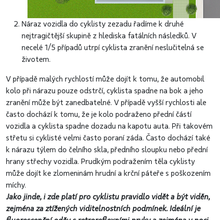
Náraz vozidla do cyklisty zezadu řadíme k druhé
nejtragičtější skupině z hlediska fatálních následků. V
necelé 1/5 případů utrpí cyklista zranění neslučitelná se
životem.
V případě malých rychlostí může dojít k tomu, že automobil
kolo při nárazu pouze odstrčí, cyklista spadne na bok a jeho
zranění může být zanedbatelné. V případě vyšší rychlosti ale
často dochází k tomu, že je kolo podraženo přední částí
vozidla a cyklista spadne dozadu na kapotu auta. Při takovém
střetu si cyklisté velmi často poraní záda. Často dochází také
k nárazu týlem do čelního skla, předního sloupku nebo přední
hrany střechy vozidla. Prudkým podražením těla cyklisty
může dojít ke zlomeninám hrudní a krční páteře s poškozením
míchy.
Jako jinde, i zde platí pro cyklistu pravidlo vidět a být viděn,
zejména za ztížených viditelnostních podmínek. Ideální je