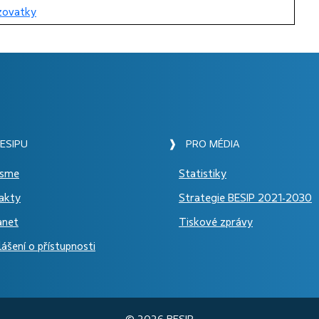
zovatky
ESIPU
❱ PRO MÉDIA
jsme
Statistiky
akty
Strategie BESIP 2021-2030
anet
Tiskové zprávy
ášení o přístupnosti