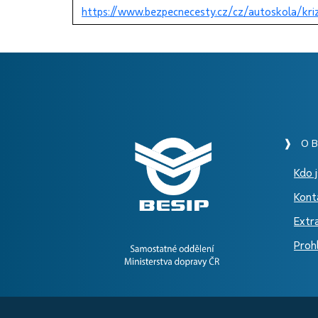
https://www.bezpecnecesty.cz/cz/autoskola/kri
❱ O B
Kdo 
Kont
Extr
Prohl