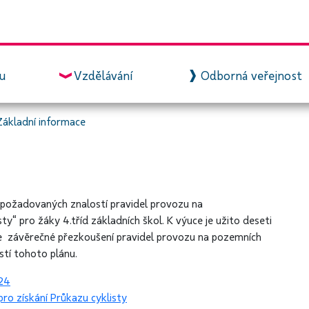
zu
Vzdělávání
Odborná veřejnost
Základní informace
 požadovaných znalostí pravidel provozu na
y“ pro žáky 4.tříd základních škol. K výuce je užito deseti
 je závěrečné přezkoušení pravidel provozu na pozemních
stí tohoto plánu.
24
ro získání Průkazu cyklisty