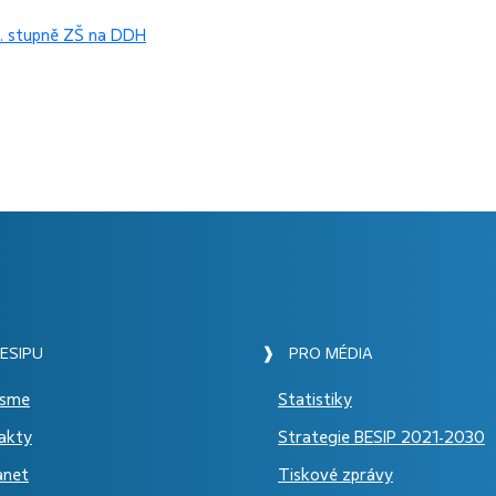
I. stupně ZŠ na DDH
ESIPU
❱ PRO MÉDIA
jsme
Statistiky
akty
Strategie BESIP 2021-2030
anet
Tiskové zprávy