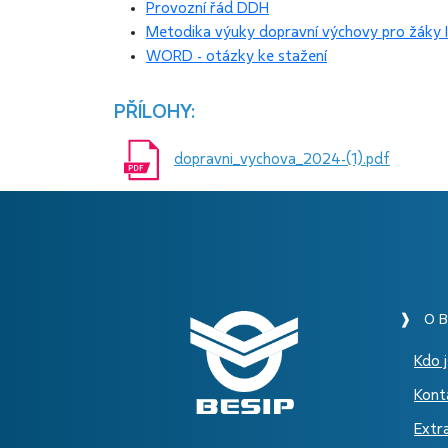
Provozní řád DDH
Metodika výuky dopravní výchovy pro žáky 
WORD - otázky ke stažení
PŘÍLOHY:
dopravni_vychova_2024-(1).pdf
❱ O B
Kdo 
Kont
Extr