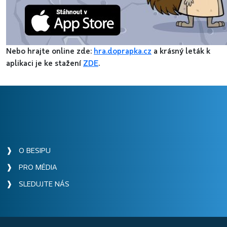
Nebo hrajte online zde:
hra.doprapka.cz
a krásný leták k
aplikaci je ke stažení
ZDE
.
❱ O BESIPU
❱ PRO MÉDIA
❱ SLEDUJTE NÁS