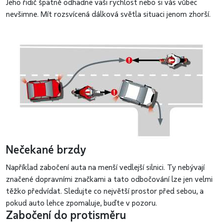
Jeho řidič špatně odhadne vaši rychlost nebo si vás vůbec
nevšimne. Mít rozsvícená dálková světla situaci jenom zhorší.
Nečekané brzdy
Například zabočení auta na menší vedlejší silnici. Ty nebývají
značené dopravními značkami a tato odbočování lze jen velmi
těžko předvídat. Sledujte co největší prostor před sebou, a
pokud auto lehce zpomaluje, buďte v pozoru.
Zabočení do protisměru