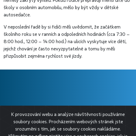
neměly zakrytý výhled. Pokud rodiče přepravují menší dítě do
školy v osobním automobilu, mělo by být vždy v dětské
autosedačce.
V neposlední řadě by si řidiči měli uvědomit, že začátkem
školního roku se v ranních a odpoledních hodinách (cca 7:30 –
8:00 hod., 12:00 – 14:00 hod.) na ulicích vyskytuje více dětí,
jejichž chování je často nevyzpytatelné a tomu by měli
přizpůsobit zejména rychlost své jízdy.
❱ O BESIPU
K provozování webu a analýze návštěvnosti používáme
❱ PRO MÉDIA
soubory cookies. Procházením webových stránek jste
❱ SLEDUJTE NÁS
srozuměni s tím, jak se soubory cookies nakládáme.