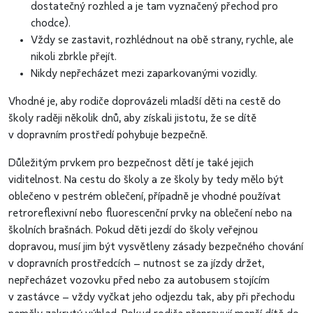
dostatečný rozhled a je tam vyznačený přechod pro
chodce).
Vždy se zastavit, rozhlédnout na obě strany, rychle, ale
nikoli zbrkle přejít.
Nikdy nepřecházet mezi zaparkovanými vozidly.
Vhodné je, aby rodiče doprovázeli mladší děti na cestě do
školy raději několik dnů, aby získali jistotu, že se dítě
v dopravním prostředí pohybuje bezpečně.
Důležitým prvkem pro bezpečnost dětí je také jejich
viditelnost. Na cestu do školy a ze školy by tedy mělo být
oblečeno v pestrém oblečení, případně je vhodné používat
retroreflexivní nebo fluorescenční prvky na oblečení nebo na
školních brašnách. Pokud děti jezdí do školy veřejnou
dopravou, musí jim být vysvětleny zásady bezpečného chování
v dopravních prostředcích – nutnost se za jízdy držet,
nepřecházet vozovku před nebo za autobusem stojícím
v zastávce – vždy vyčkat jeho odjezdu tak, aby při přechodu