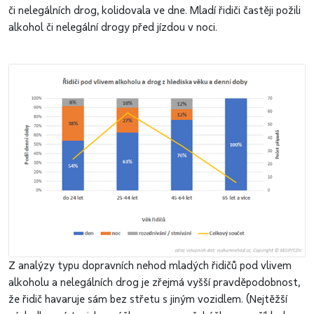
či nelegálních drog, kolidovala ve dne. Mladí řidiči častěji požili
alkohol či nelegální drogy před jízdou v noci.
Z analýzy typu dopravních nehod mladých řidičů pod vlivem
alkoholu a nelegálních drog je zřejmá vyšší pravděpodobnost,
že řidič havaruje sám bez střetu s jiným vozidlem. (Nejtěžší