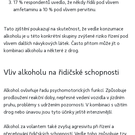
17 % respondentů uvedlo, že někdy řídili pod vlivem
amfetaminu a 10 % pod vlivem pervitinu.
Tato zjištění poukazují na skutečnost, že vedle konzumace
alkoholu je u této konkrétní skupiny zvýšené riziko řízení pod
vlivem dalších návykových látek. Často přitom může jít o
kombinaci alkoholu a některé z drog.
Vliv alkoholu na řidičské schopnosti
Alkohol ovlivňuje řadu psychomotorických funkcí. Způsobuje
prodloužení reakční doby, nepřesné vedení vozidla v jízdním
pruhu, problémy s udržením pozornosti. V kombinaci s užitím
drog nebo únavou jsou tyto účinky ještě intenzivnější.
Alkohol za volantem také zvyšuj agresivitu při řízení a
přeceňování řidičských schopností. Vedle toho způsobuje tzv.