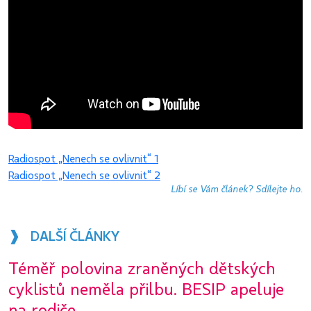
Radiospot „Nenech se ovlivnit“ 1
Radiospot „Nenech se ovlivnit“ 2
Líbí se Vám článek? Sdílejte ho.
❱ DALŠÍ ČLÁNKY
Téměř polovina zraněných dětských
cyklistů neměla přilbu. BESIP apeluje
na rodiče