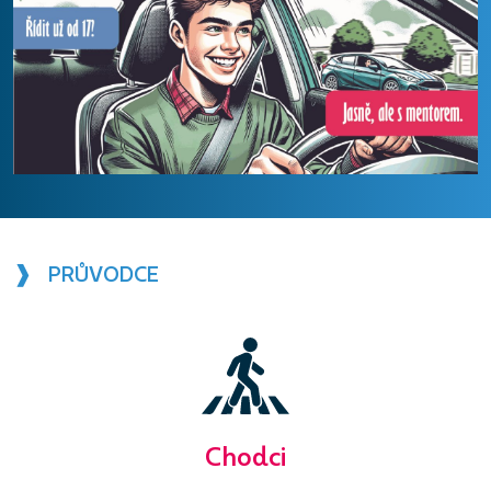
❱ PRŮVODCE
Chodci