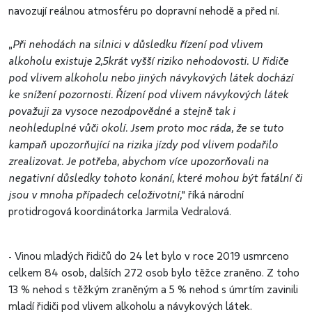
navozují reálnou atmosféru po dopravní nehodě a před ní.
„
Při nehodách na silnici v důsledku řízení pod vlivem
alkoholu existuje 2,5krát vyšší riziko nehodovosti. U řidiče
pod vlivem alkoholu nebo jiných návykových látek dochází
ke snížení pozornosti. Řízení pod vlivem návykových látek
považuji za vysoce nezodpovědné a stejně tak i
neohleduplné vůči okolí. Jsem proto moc ráda, že se tuto
kampaň upozorňující na rizika jízdy pod vlivem podařilo
zrealizovat. Je potřeba, abychom více upozorňovali na
negativní důsledky tohoto konání, které mohou být fatální či
jsou v mnoha případech celoživotní,
" říká národní
protidrogová koordinátorka Jarmila Vedralová.
- Vinou mladých řidičů do 24 let bylo v roce 2019 usmrceno
celkem 84 osob, dalších 272 osob bylo těžce zraněno. Z toho
13 % nehod s těžkým zraněným a 5 % nehod s úmrtím zavinili
mladí řidiči pod vlivem alkoholu a návykových látek.