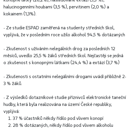
halucinogenními houbami (3,5 %), pervitinem (2,0 %) a
kokainem (1,3%).
- Ze studie ESPAD zaměřená na studenty středních škol,
vyplývá, že v posledním roce užilo alkohol 94,5 % dotázaných
- Zkušenost s užíváním nelegálních drog za posledních 12
měsíců, uvedlo 25,5 % žáků středních škol. Nejčastěji se jedná
o zkušenost s konopnými látkami (24,4 %) a extází (3,7 %)
- Zkušenosti s ostatními nelegálními drogami uvádí přibližně 2-
3 % žáků.
- Z výsledků dotazníkové studie příznivců elektronické taneční
hudby, která byla realizována na území České republiky,
vyplývá:
37 % účastníků někdy řídilo pod vlivem konopí
28 % dotázaných, někdy řídilo pod vlivem alkoholu