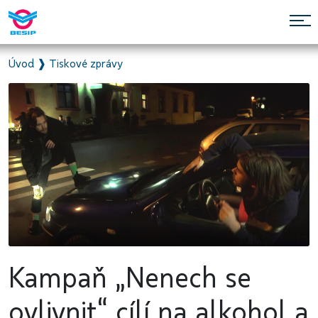
Úvod
❱
Tiskové zprávy
Kampaň „Nenech se
ovlivnit“ cílí na alkohol a