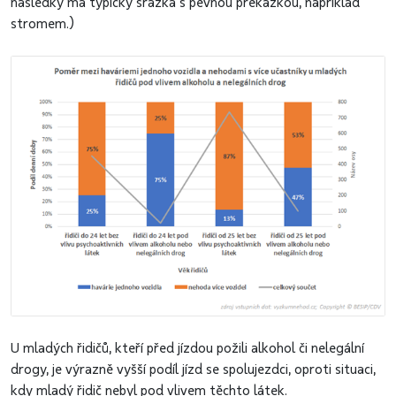
následky má typicky srážka s pevnou překážkou, například
stromem.)
U mladých řidičů, kteří před jízdou požili alkohol či nelegální
drogy, je výrazně vyšší podíl jízd se spolujezdci, oproti situaci,
kdy mladý řidič nebyl pod vlivem těchto látek.