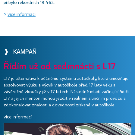
přibylo rekordních 19 462.
>
více informací
❱ KAMPAŇ
Řídím už od sedmnácti s L17
L17 je alternativa k běžnému systému autoškoly, která umožňuje
absolvovat výuku a výcvik v autoškole před 17 lety věku a
závěrečné zkoušky již v 17 letech. Následně mladí začínající řidiči
L17 a jejich mentoři mohou jezdit v reálném silničním provozu a
zdokonalovat znalosti a dovednosti získané v autoškole.
více informací