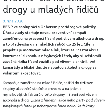
drogy u mladých řidičů
9. října 2020
BESIP ve spolupráci s Odborem protidrogové politiky
Úřadu vlády startuje novou preventivní kampaň
zaměřenou na prevenci řízení pod vlivem alkoholu a drog,
a to především u nejmladších řidičů do 25 let. Cílem
projektu je motivovat mladé lidi, kteří se účastní akcí s
konzumací alkoholu a návykových látek, aby si uvědomili
závažná rizika řízení vozidla pod vlivem a chránili své
kamarády a blízké tím, že nebudou alkohol a drogy za
volantem akceptovat.
Kampaň je zaměřena na mladé řidiče, patřící do rizikové
skupiny účastníků silničního provozu a na jeden z
nejrizikovějších faktorů u této skupiny – řízení pod vlivem
alkoholu a drog. „
Jízda z hudební akce nebo party pod vlivem
návykových látek je nebezpečná hned několika faktory.