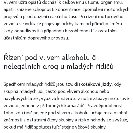
Vlivem užití opiátů dochází k celkovému útlumu organismu,
apatii, snížené schopnosti koncentrace, zpomalení motorických
projevů a prodloužení reakčního času. Při řízení motorového
vozidla se indikace projevuje odchylkami od přímého směru
jízdy, popudlivostí a případnou bezohledností k ostatním
účastníkům dopravního provozu.
Řízení pod vlivem alkoholu či
nelegálních drog u mladých řidičů
Specifikem mladých řidičů jsou tzv.
diskotékové jízdy
, kdy
skupina mladých lidí, často pod vlivem alkoholu nebo
návykových látek, využívá k návratu z noční zábavy motorové
vozidlo jednoho z přítomných kamarádů. Pravděpodobnost
toho, zda řidič pojede pod vlivem alkoholu, určuje míra osobní
známosti s ostatními členy skupiny a riziko nehody se zvyšuje,
pokud má řidič spolucestující stejné věkové skupiny.