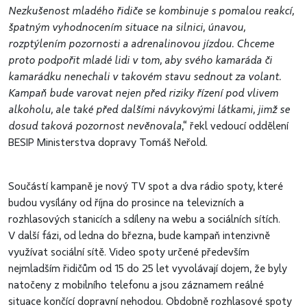
Nezkušenost mladého řidiče se kombinuje s pomalou reakcí,
špatným vyhodnocením situace na silnici, únavou,
rozptýlením pozornosti a adrenalinovou jízdou.
Chceme
proto podpořit mladé lidi v tom, aby svého kamaráda či
kamarádku nenechali v takovém stavu sednout za volant.
Kampaň bude varovat nejen před riziky řízení pod vlivem
alkoholu, ale také před dalšími návykovými látkami, jimž se
dosud taková pozornost nevěnovala
,“ řekl vedoucí oddělení
BESIP Ministerstva dopravy Tomáš Neřold.
Součástí kampaně je nový TV spot a dva rádio spoty, které
budou vysílány od října do prosince na televizních a
rozhlasových stanicích a sdíleny na webu a sociálních sítích.
V další fázi, od ledna do března, bude kampaň intenzivně
využívat sociální sítě. Video spoty určené především
nejmladším řidičům od 15 do 25 let vyvolávají dojem, že byly
natočeny z mobilního telefonu a jsou záznamem reálné
situace končící dopravní nehodou. Obdobně rozhlasové spoty