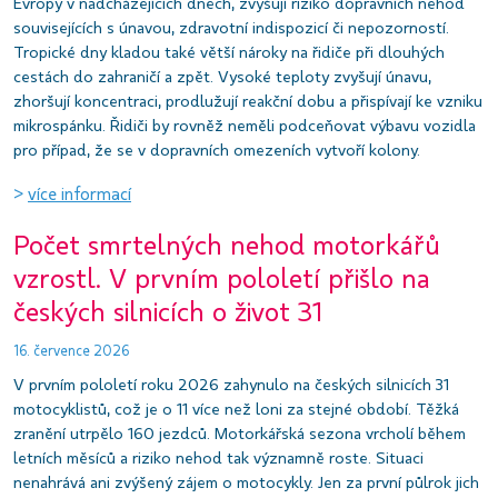
Evropy v nadcházejících dnech, zvyšují riziko dopravních nehod
souvisejících s únavou, zdravotní indispozicí či nepozorností.
Tropické dny kladou také větší nároky na řidiče při dlouhých
cestách do zahraničí a zpět. Vysoké teploty zvyšují únavu,
zhoršují koncentraci, prodlužují reakční dobu a přispívají ke vzniku
mikrospánku. Řidiči by rovněž neměli podceňovat výbavu vozidla
pro případ, že se v dopravních omezeních vytvoří kolony.
>
více informací
Počet smrtelných nehod motorkářů
vzrostl. V prvním pololetí přišlo na
českých silnicích o život 31
16. července 2026
V prvním pololetí roku 2026 zahynulo na českých silnicích 31
motocyklistů, což je o 11 více než loni za stejné období. Těžká
zranění utrpělo 160 jezdců. Motorkářská sezona vrcholí během
letních měsíců a riziko nehod tak významně roste. Situaci
nenahrává ani zvýšený zájem o motocykly. Jen za první půlrok jich