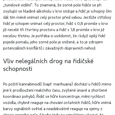
„tunelové vidění“. To znamená, že zorné pole řidiče se při
zvyšující se hladině alkoholu v krvi snižuje a řidič je schopný čím
dál tím méně vnímat celý prostor před sebou. Jestliže střízlivý
řidič je schopen vnímat celý prostor, řidič s 0,8 promile v krvi
již necelé tři čtvrtiny prostoru a řidič s 1,8 promile v krvi již
necelou třetinu. Je potřeba si uvědomit, že i když opilý řidič
pojede pomalu, jeho zorné pole je snížené, a to je zdrojem
potenciálních konfliktů i závažných dopravních nehod.
Vliv nelegálních drog na řidičské
schopnosti
Po požití kannabinoidů (např. marihuana) dochází u řidičů mimo
jiné k prodloužení reakčního času, zvýšené únavě a zhoršené
koordinaci pohybů. Řidič se hůře koncentruje, mění rychlost
vozidla, chybně reaguje na chování ostatních řidičů, hůře vnímá
barvy signálních světel a neadekvátně reaguje na vjemy z
okraje zorného pole. Studie jízdy na simulátoru ukazují, že