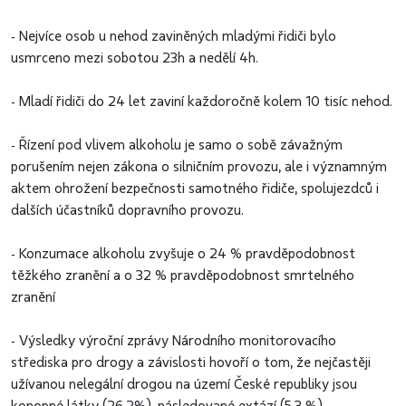
- Nejvíce osob u nehod zaviněných mladými řidiči bylo
usmrceno mezi sobotou 23h a nedělí 4h.
- Mladí řidiči do 24 let zaviní každoročně kolem 10 tisíc nehod.
- Řízení pod vlivem alkoholu je samo o sobě závažným
porušením nejen zákona o silničním provozu, ale i významným
aktem ohrožení bezpečnosti samotného řidiče, spolujezdců i
dalších účastníků dopravního provozu.
- Konzumace alkoholu zvyšuje o 24 % pravděpodobnost
těžkého zranění a o 32 % pravděpodobnost smrtelného
zranění
- Výsledky výroční zprávy Národního monitorovacího
střediska pro drogy a závislosti hovoří o tom, že nejčastěji
užívanou nelegální drogou na území České republiky jsou
konopné látky (26,2%), následované extází (5,3 %),