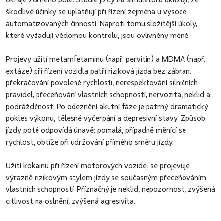
škodlivé účinky se uplatňují při řízení zejména u vysoce
automatizovaných činností. Naproti tomu složitější úkoly,
které vyžadují vědomou kontrolu, jsou ovlivněny méně.
Projevy užití metamfetaminu (např. pervitin) a MDMA (např.
extáze) při řízení vozidla patří riziková jízda bez zábran,
překračování povolené rychlosti, nerespektování silničních
pravidel, přeceňování vlastních schopností, nervozita, neklid a
podrážděnost. Po odeznění akutní fáze je patrný dramatický
pokles výkonu, tělesné vyčerpání a depresivní stavy. Způsob
jízdy poté odpovídá únavě: pomalá, případně měnící se
rychlost, obtíže při udržování přímého směru jízdy.
Užití kokainu při řízení motorových vozidel se projevuje
výrazně rizikovým stylem jízdy se současným přeceňováním
vlastních schopností. Příznačný je neklid, nepozornost, zvýšená
citlivost na oslnění, zvýšená agresivita.